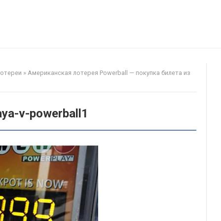
лотереи
»
Американская лотерея Powerball — покупка билета из
aya-v-powerball1