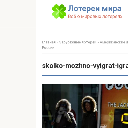
Перейти
Лотереи мира
к
Всё о мировых лотереях
контенту
Главная
»
Зарубежные лотереи
»
Американские 
России
skolko-mozhno-vyigrat-igr