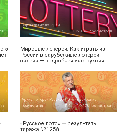
Зарубежные лотереи
ов
4
1 120 613 просмотров
о 5
Мировые лотереи: Как играть из
лет
России в зарубежные лотереи
онлайн — подробная инструкция
Архив лотереи Русское Лото - последние
ов
результаты
0
9 278 просмотров
—
«Русское лото» — результаты
тиража №1258