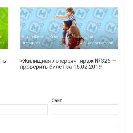
ы
Архив Жилищной лотереи — последние
ов
результаты
0
4 504 просмотров
ить
«Жилищная лотерея» тираж №325 —
проверить билет за 16.02.2019
Сайт