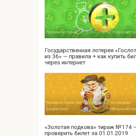
Русские лотереи
2
919 211 просмотр
Государственная лотерея «Гослот
из 36» — правила + как купить би
через интернет
Архив лотереи Золотая подкова - последние
результаты
0
3 598 просмотр
«Золотая подкова» тираж №174 
проверить билет за 01.01.2019