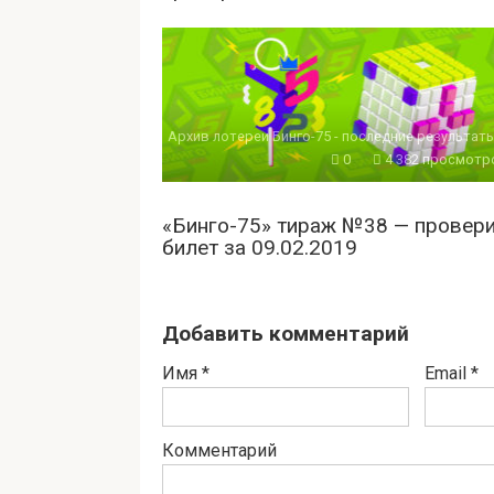
Архив лотереи Бинго-75 - последние результат
0
4 382 просмотр
«Бинго-75» тираж №38 — провер
билет за 09.02.2019
Добавить комментарий
Имя
*
Email
*
Комментарий