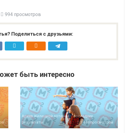
994 просмотров
тья? Поделиться с друзьями:
ожет быть интересно
Архив Жилищной лотереи — последние
ов
результаты
0
3 448 просмотров