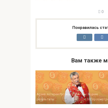
0
Понравилась ста
Вам также м
Архив лотереи Русское Лото - последние
результаты
0
4 362 просмотр