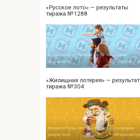
«Русское лото» — результаты
тиража №1288
Архив лотереи Русское Лото - последние
результаты
0
4 211 просмотр
«Жилищная лотерея» — результа
тиража №304
Архив лотереи Золотая подкова - последние
результаты
0
3 045 просмотр