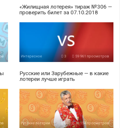
«Жилищная лотерея» тираж №306 —
проверить билет за 07.10.2018
ов
Интересное
3
59 961 просмотров
ты
Русские или Зарубежные — в какие
лотереи лучше играть
ов
Русские лотереи
0
78 154 просмотров