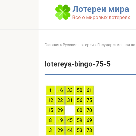
Перейти
Лотереи мира
к
Всё о мировых лотереях
контенту
Главная
»
Русские лотереи
»
Государственная лот
lotereya-bingo-75-5