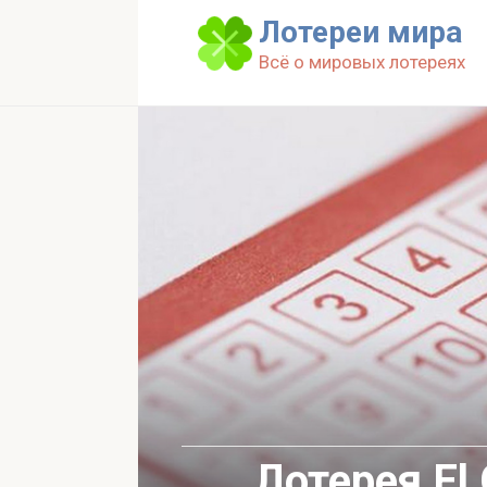
Перейти
Лотереи мира
к
Всё о мировых лотереях
контенту
Лотерея El 