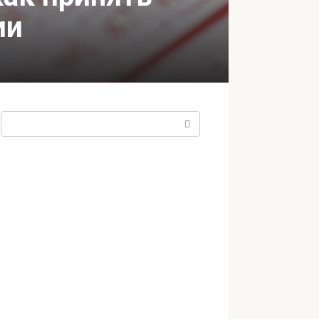
ии
Поиск: