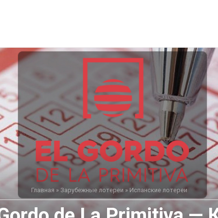
Главная
»
Зарубежные лотереи
»
Испанские лотереи
Gordo de La Primitiva —