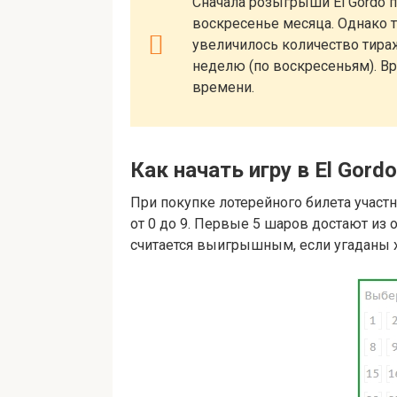
Сначала розыгрыши El Gordo 
воскресенье месяца. Однако т
увеличилось количество тир
неделю (по воскресеньям). В
времени.
Как начать игру в El Gord
При покупке лотерейного билета участн
от 0 до 9. Первые 5 шаров достают из о
считается выигрышным, если угаданы 