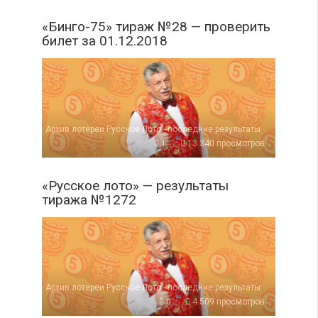
«Бинго-75» тираж №28 — проверить
билет за 01.12.2018
Архив лотереи Русское Лото - последние результаты
1
13 340 просмотров
«Русское лото» — результаты
тиража №1272
Архив лотереи Русское Лото - последние результаты
0
4 509 просмотров