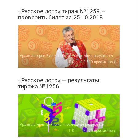
«Русское лото» тираж №1259 —
проверить билет за 25.10.2018
Архив лотереи Русское Лото - последние результаты
0
3 519 просмотров
«Русское лото» — результаты
тиража №1256
Архив лотереи Бинго-75 - последние результаты
0
3 225 просмотров