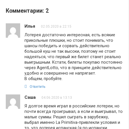
Комментарии: 2
Илья
02.05.2020 в 22:15
Лотерея достаточно интересная, есть всякие
прикольные плюшки, но стоит понимать, что
шансы победить и сорвать действительно
большой куш не так высоки, поэтому не стоит
надеяться, что первый же билет станет реально
выигрышным. Кстати, билеты покупаю постоянно
через AgentLotto, что в принципе действительно
удобно и совершенно не напрягает.
В общем, пробуйте.
Ответить
Саша
04.06.2020 в 13:13
Я долгое время играл в российские лотереи, но
почти всегда проигрывал, а если и выигрывал, то
малые суммы. Решил сыграть в зарубежку,
выбрал именно La Primitiva-привлекли условия и
то, что лотерея испанская (я по-испански