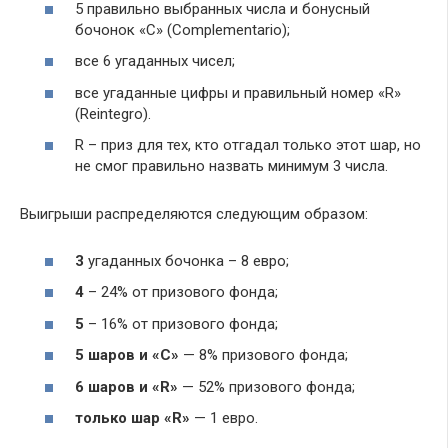
5 правильно выбранных числа и бонусный
бочонок «С» (Complementario);
все 6 угаданных чисел;
все угаданные цифры и правильный номер «R»
(Reintegro).
R – приз для тех, кто отгадал только этот шар, но
не смог правильно назвать минимум 3 числа.
Выигрыши распределяются следующим образом:
3
угаданных бочонка – 8 евро;
4
– 24% от призового фонда;
5
– 16% от призового фонда;
5
шаров и «C»
— 8% призового фонда;
6 шаров и «R»
— 52% призового фонда;
только шар «R»
— 1 евро.