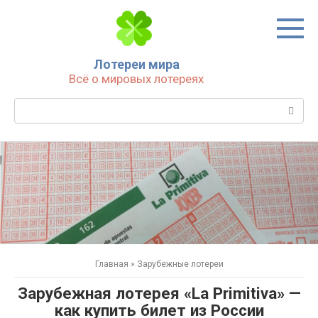
Перейти
к
контенту
Лотереи мира
Всё о мировых лотереях
Поиск:
Главная
»
Зарубежные лотереи
Зарубежная лотерея «La Primitiva» —
как купить билет из России