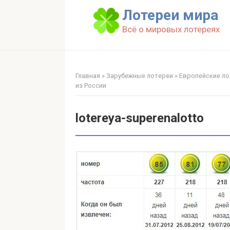
Перейти
Лотереи мира
к
Всё о мировых лотереях
контенту
Главная
»
Зарубежные лотереи
»
Европейские ло
из России
lotereya-superenalotto