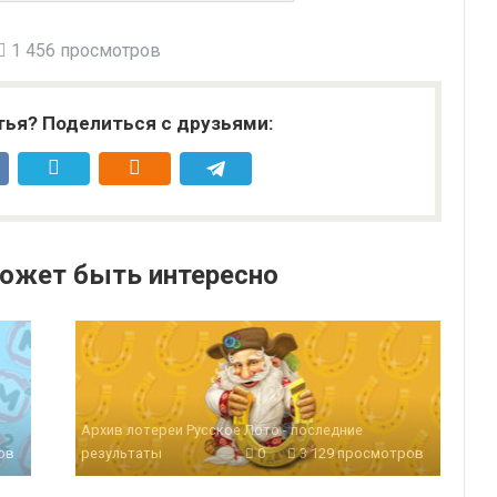
1 456 просмотров
тья? Поделиться с друзьями:
ожет быть интересно
Архив лотереи Русское Лото - последние
ов
результаты
0
3 129 просмотров