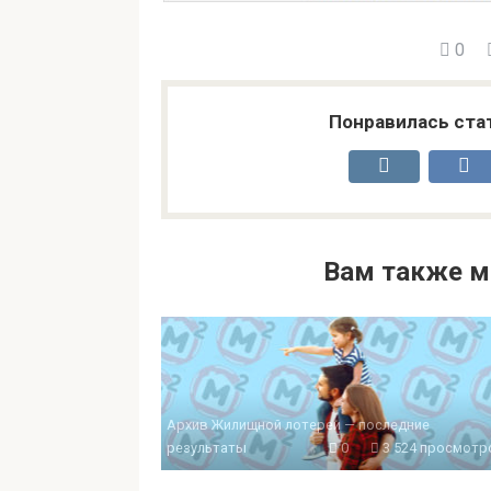
0
Понравилась ста
Вам также м
Архив Жилищной лотереи — последние
результаты
0
3 524 просмотр