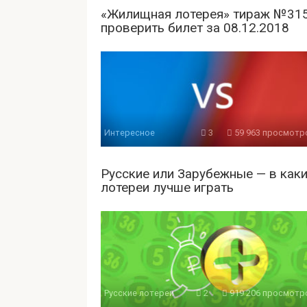
«Жилищная лотерея» тираж №31
проверить билет за 08.12.2018
Интересное
3
59 963 просмотр
Русские или Зарубежные — в как
лотереи лучше играть
Русские лотереи
2
919 206 просмотр