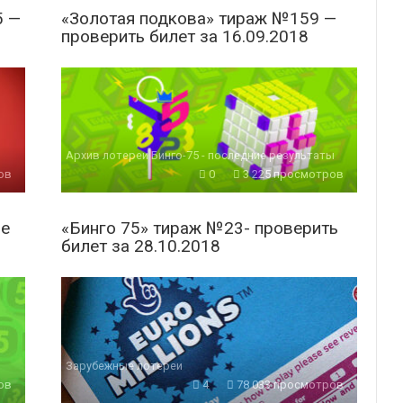
5 —
«Золотая подкова» тираж №159 —
проверить билет за 16.09.2018
Архив лотереи Бинго-75 - последние результаты
ов
0
3 225 просмотров
ие
«Бинго 75» тираж №23- проверить
билет за 28.10.2018
Зарубежные лотереи
ов
4
78 033 просмотров