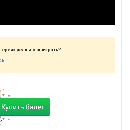
отереях реально выиграть?
сь
.