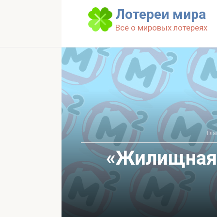
Перейти
Лотереи мира
к
Всё о мировых лотереях
контенту
Гла
«Жилищная 