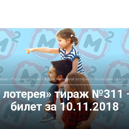
вная
»
Русские лотереи
»
Архив Жилищной лотереи — последние результ
лотерея» тираж №311 
билет за 10.11.2018