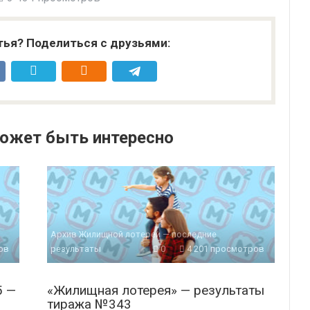
тья? Поделиться с друзьями:
ожет быть интересно
Архив Жилищной лотереи — последние
ов
результаты
0
4 201 просмотров
5 —
«Жилищная лотерея» — результаты
тиража №343