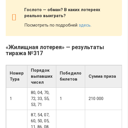
Гослото — обман? В каких лотереях
реально выиграть?
Посмотреть по подробней
здесь
.
«Жилищная лотерея» — результаты
тиража №317
Порядок
Номер
Победило
выпавших
Сумма приза
Тура
билетов
чисел
80, 04, 70,
1
72, 33, 55,
1
210 000
53, 71
87, 54, 07,
60, 50, 05,
11, 86, 08,