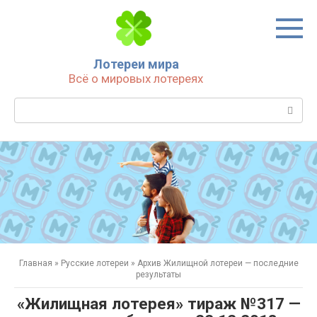
Перейти
к
контенту
Лотереи мира
Всё о мировых лотереях
Поиск:
Главная
»
Русские лотереи
»
Архив Жилищной лотереи — последние
результаты
«Жилищная лотерея» тираж №317 —