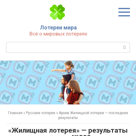
Перейти
к
контенту
Лотереи мира
Всё о мировых лотереях
Поиск:
Главная
»
Русские лотереи
»
Архив Жилищной лотереи — последние
результаты
«Жилищная лотерея» — результаты