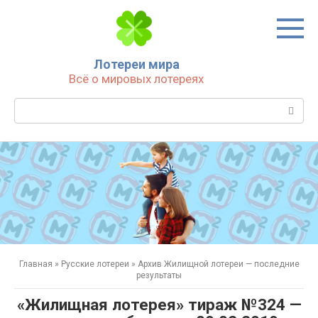
Перейти
к
контенту
Лотереи мира
Всё о мировых лотереях
Поиск:
Главная
»
Русские лотереи
»
Архив Жилищной лотереи — последние
результаты
«Жилищная лотерея» тираж №324 —