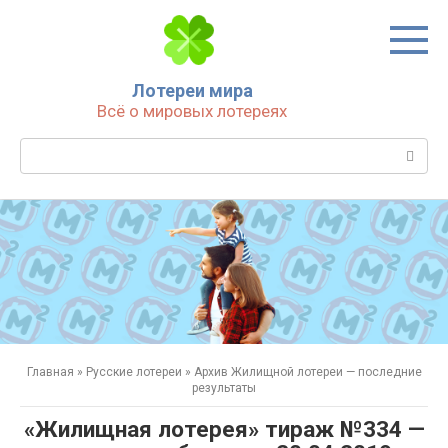
Перейти
к
контенту
Лотереи мира
Всё о мировых лотереях
Поиск:
Главная
»
Русские лотереи
»
Архив Жилищной лотереи — последние
результаты
«Жилищная лотерея» тираж №334 —