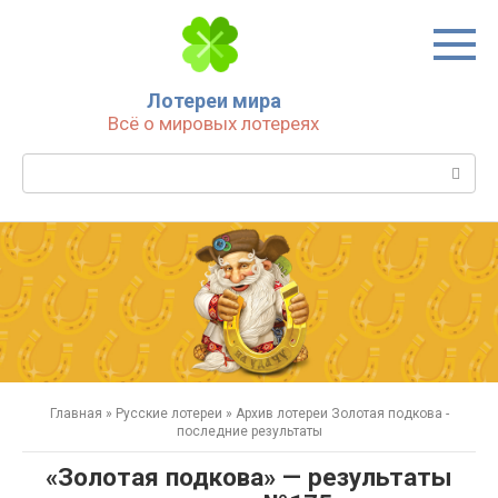
Перейти
к
контенту
Лотереи мира
Всё о мировых лотереях
Поиск:
Главная
»
Русские лотереи
»
Архив лотереи Золотая подкова -
последние результаты
«Золотая подкова» — результаты