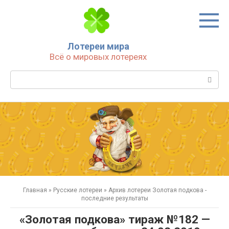
Перейти
к
контенту
Лотереи мира
Всё о мировых лотереях
Поиск:
Главная
»
Русские лотереи
»
Архив лотереи Золотая подкова -
последние результаты
«Золотая подкова» тираж №182 —