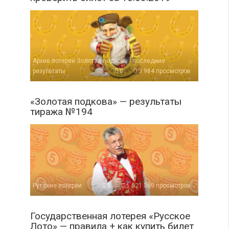
Архив лотереи Золотая подкова - последние
результаты
0
3 964 просмотров
«Золотая подкова» — результаты
тиража №194
Русские лотереи
5
1 021 369 просмотров
Государственная лотерея «Русское
Лото» — правила + как купить билет