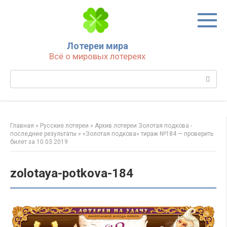
Перейти
к
контенту
Лотереи мира
Всё о мировых лотереях
Поиск:
Главная
»
Русские лотереи
»
Архив лотереи Золотая подкова -
последние результаты
»
«Золотая подкова» тираж №184 — проверить
билет за 10.03.2019
zolotaya-potkova-184