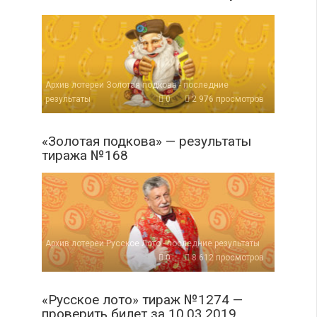
Архив лотереи Золотая подкова - последние
результаты
0
2 976 просмотров
«Золотая подкова» — результаты
тиража №168
Архив лотереи Русское Лото - последние результаты
0
8 612 просмотров
«Русское лото» тираж №1274 —
проверить билет за 10.03.2019