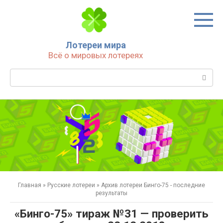
Перейти
к
контенту
Лотереи мира
Всё о мировых лотереях
Поиск:
Главная
»
Русские лотереи
»
Архив лотереи Бинго-75 - последние
результаты
«Бинго-75» тираж №31 — проверить