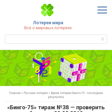
Перейти
к
контенту
Лотереи мира
Всё о мировых лотереях
Поиск:
Главная
»
Русские лотереи
»
Архив лотереи Бинго-75 - последние
результаты
«Бинго-75» тираж №38 — проверить