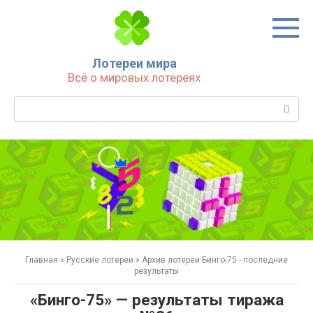
Перейти
к
контенту
Лотереи мира
Всё о мировых лотереях
Поиск:
Главная
»
Русские лотереи
»
Архив лотереи Бинго-75 - последние
результаты
«Бинго-75» — результаты тиража