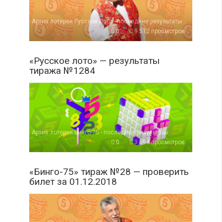
Архив лотереи Русское Лото - последние результаты
0
9 512 просмотров
«Русское лото» — результаты
тиража №1284
Архив лотереи Бинго-75 - последние результаты
0
3 694 просмотров
«Бинго-75» тираж №28 — проверить
билет за 01.12.2018