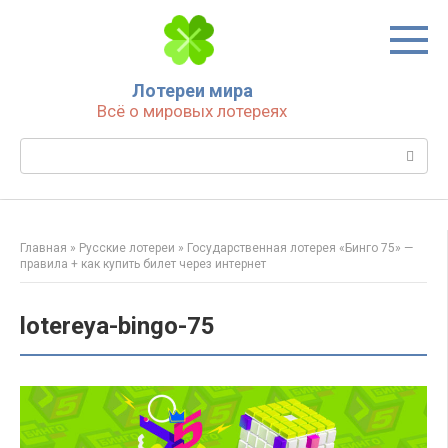
Перейти
к
контенту
Лотереи мира
Всё о мировых лотереях
Поиск:
Главная
»
Русские лотереи
»
Государственная лотерея «Бинго 75» —
правила + как купить билет через интернет
lotereya-bingo-75