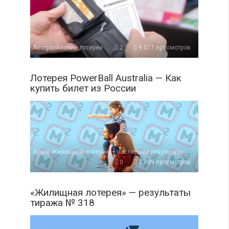
Австралийские лотереи
2
9 077 просмотров
Лотерея PowerBall Australia — Как
купить билет из России
Архив Жилищной лотереи — последние результаты
0
3 899 просмотров
«Жилищная лотерея» — результаты
тиража № 318