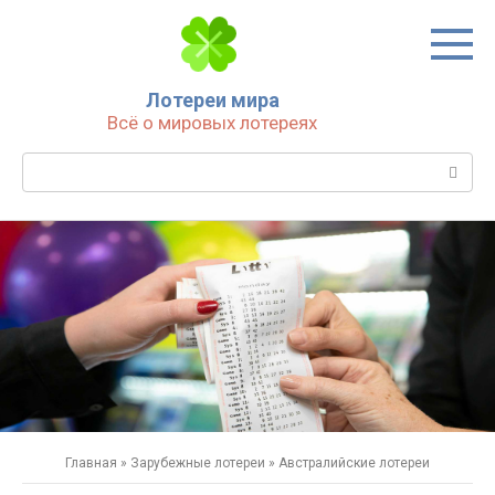
Перейти
к
контенту
Лотереи мира
Всё о мировых лотереях
Поиск:
Главная
»
Зарубежные лотереи
»
Австралийские лотереи