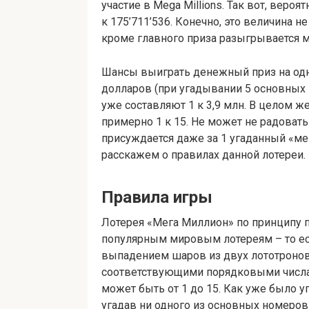
участие в Mega Millions. Так вот, вероя
к 175’711’536. Конечно, это величина н
кроме главного приза разыгрывается 
Шансы выиграть денежный приз на одн
долларов (при угадывании 5 основных 
уже составляют 1 к 3,9 млн. В целом 
примерно 1 к 15. Не может не радовать 
присуждается даже за 1 угаданный «ме
расскажем о правилах данной лотереи.
Правила игры
Лотерея «Мега Миллион» по принципу 
популярным мировым лотереям – то е
выпадением шаров из двух лототронов
соответствующими порядковыми числам
может быть от 1 до 15. Как уже было 
угадав ни одного из основных номеров