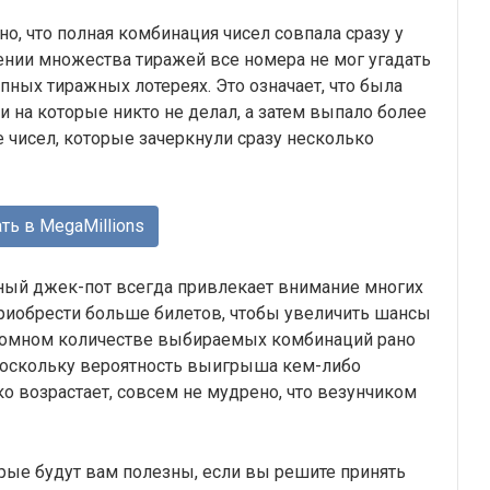
но, что полная комбинация чисел совпала сразу у
жении множества тиражей все номера не мог угадать
упных тиражных лотереях. Это означает, что была
и на которые никто не делал, а затем выпало более
чисел, которые зачеркнули сразу несколько
ть в MegaMillions
пный джек-пот всегда привлекает внимание многих
приобрести больше билетов, чтобы увеличить шансы
громном количестве выбираемых комбинаций рано
 поскольку вероятность выигрыша кем-либо
ко возрастает, совсем не мудрено, что везунчиком
орые будут вам полезны, если вы решите принять