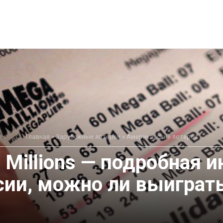
Главная
»
Зарубежные лотереи
»
Американские лотереи
 Millions — подробная и
сии, можно ли выиграт