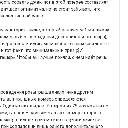
тность сорвать джек-пот в этой лотерее составляет 1
е внушает оптимизма, но не стоит забывать, что
множество побочных.
у категорию ниже, который равняется 1 миллиону
номеров без совпадения дополнительного шара),
же вероятность выигрыша любого приза составляет
и тот факт, что минимальный приз ($2)
гашар». Чтобы вы лучше поняли, о чем идёт речь,
проведения розыгрыша аналогична другим
сть выигрышные номера определяются
. Один из них выдаёт 5 шаров из 75 возможных с
и, второй – один «мегашар», номер которого
упомянуто выше, приз можно получить даже не
 при совпадении лишь одного дополнительного.