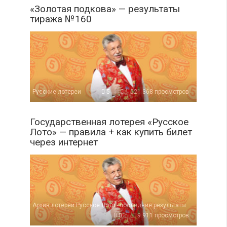
«Золотая подкова» — результаты
тиража №160
Русские лотереи
5
1 021 368 просмотров
Государственная лотерея «Русское
Лото» — правила + как купить билет
через интернет
Архив лотереи Русское Лото - последние результаты
0
9 911 просмотров