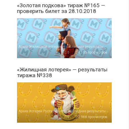
«Золотая подкова» тираж №165 —
проверить билет за 28.10.2018
Архив Жилищной лотереи — последние результаты
0
4 105 просмотров
«Жилищная лотерея» — результаты
тиража №338
Архив лотереи Русское Лото - последние результаты
0
2 968 просмотров