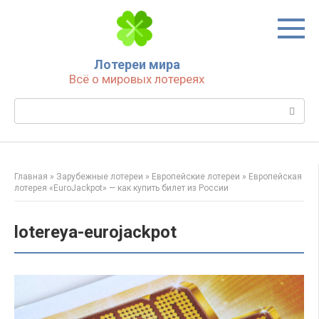
Перейти
к
контенту
Лотереи мира
Всё о мировых лотереях
Поиск:
Главная
»
Зарубежные лотереи
»
Европейские лотереи
»
Европейская
лотерея «EuroJackpot» — как купить билет из России
lotereya-eurojackpot