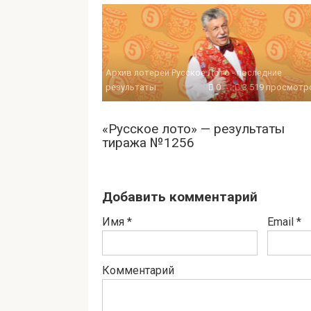
Архив лотереи Русское Лото - последние
результаты
0
3 519 просмотр
«Русское лото» — результаты
тиража №1256
Добавить комментарий
Имя
*
Email
*
Комментарий