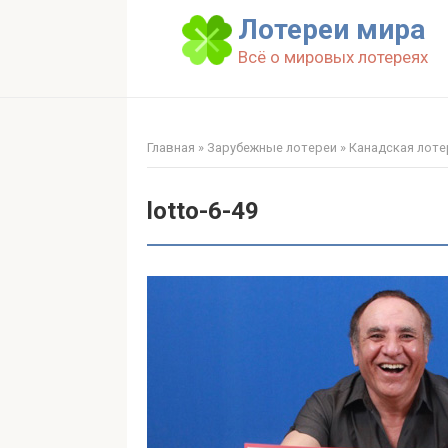
Перейти
Лотереи мира
к
Всё о мировых лотереях
контенту
Главная
»
Зарубежные лотереи
»
Канадская лотер
lotto-6-49