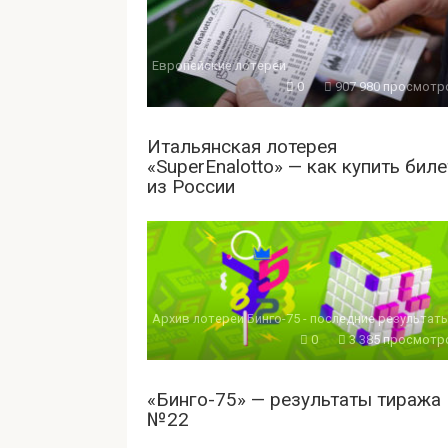
Европейские лотереи
0
907 980 просмотр
Итальянская лотерея
«SuperEnalotto» — как купить биле
из России
Архив лотереи Бинго-75 - последние результат
0
3 385 просмотр
«Бинго-75» — результаты тиража
№22