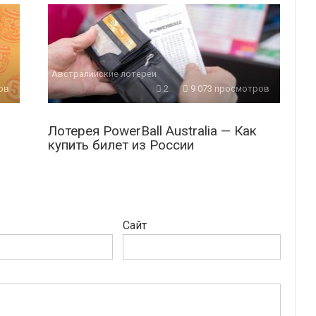
Австралийские лотереи
ов
2
9 073 просмотров
Лотерея PowerBall Australia — Как
купить билет из России
Сайт