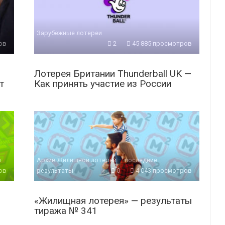
Зарубежные лотереи
ов
2
45 885 просмотров
Лотерея Британии Thunderball UK —
т
Как принять участие из России
ы
Архив Жилищной лотереи — последние
ов
результаты
0
4 043 просмотров
«Жилищная лотерея» — результаты
тиража № 341