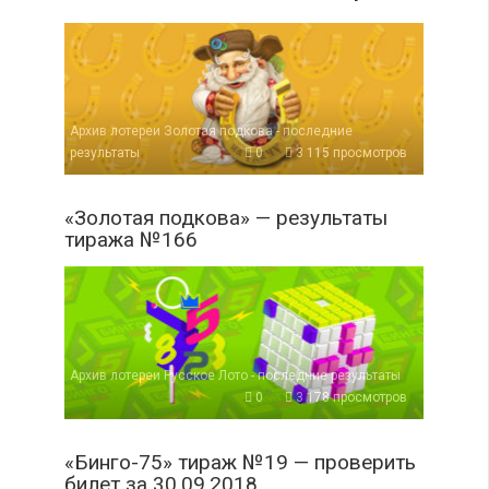
Архив лотереи Золотая подкова - последние
результаты
0
3 115 просмотров
«Золотая подкова» — результаты
тиража №166
Архив лотереи Русское Лото - последние результаты
0
3 178 просмотров
«Бинго-75» тираж №19 — проверить
билет за 30.09.2018