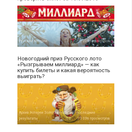
Русские лотереи
1
31 209 просмотров
Новогодний приз Русского лото
«Рызгрываем миллиард» — как
купить билеты и какая вероятность
выиграть?
Архив лотереи Золотая подкова - последние
результаты
0
3 036 просмотров