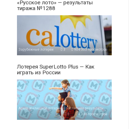
«Русское лото» — результаты
тиража №1288
Зарубежные лотереи
3
904 303 просмотров
Лотерея SuperLotto Plus — Как
играть из России
Архив Жилищной лотереи — последние результаты
0
4 330 просмотров