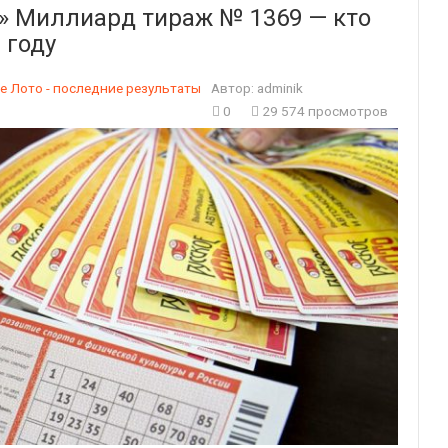
о» Миллиард тираж № 1369 — кто
 году
е Лото - последние результаты
Автор:
adminik
0
29 574 просмотров