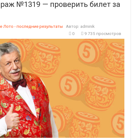
ираж №1319 — проверить билет за
е Лото - последние результаты
Автор:
adminik
0
9 735 просмотров