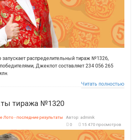
то запускает распределительный тираж №1326,
победителями, Джекпот составляет 234 056 265
млн.
Читать полностью
таты тиража №1320
е Лото - последние результаты
Автор:
adminik
0
15 470 просмотров