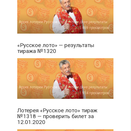
Архив лотереи Русское Лото - последние результаты
0
15 469 просмотров
«Русское лото» — результаты
тиража №1320
Архив лотереи Русское Лото - последние результаты
0
11 914 просмотров
Лотерея «Русское лото» тираж
№1318 — проверить билет за
12.01.2020