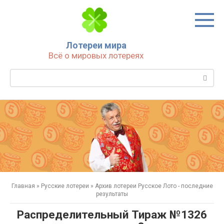
Перейти
к
контенту
Лотереи мира
Всё о мировых лотереях
Поиск:
Главная
»
Русские лотереи
»
Архив лотереи Русское Лото - последние
результаты
Распределительный Тираж №1326