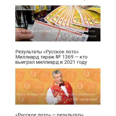
Архив лотереи Русское Лото - последние результаты
0
29 574 просмотров
Результаты «Русское лото»
Миллиард тираж № 1369 — кто
выиграл миллиард в 2021 году
Архив лотереи Русское Лото - последние результаты
0
15 470 просмотров
«Русское лото» — результаты