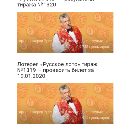
тиража №1320
Архив лотереи Русское Лото - последние результаты
0
9 735 просмотров
Лотерея «Русское лото» тираж
№1319 — проверить билет за
19.01.2020
Архив лотереи Русское Лото - последние результаты
0
11 914 просмотров