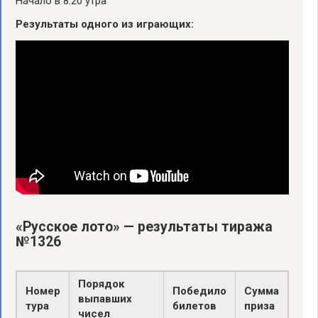
Начало в 8:20 утра
Результаты одного из играющих:
«Русское лото» — результаты тиража
№1326
Порядок
Номер
Победило
Сумма
выпавших
тура
билетов
приза
чисел