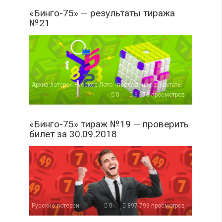
«Бинго-75» — результаты тиража
№21
Архив лотереи Русское Лото - последние результаты
0
3 178 просмотров
«Бинго-75» тираж №19 — проверить
билет за 30.09.2018
Русские лотереи
0
897 799 просмотров