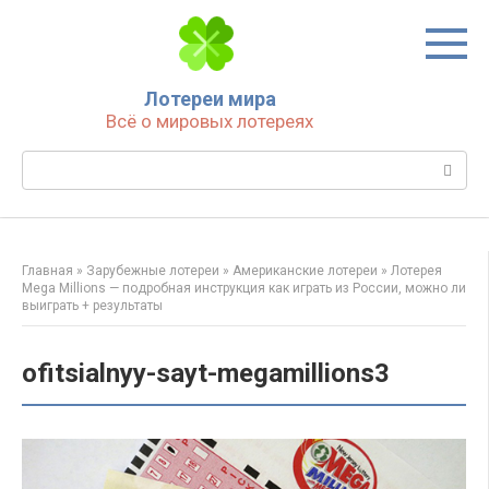
Перейти
к
контенту
Лотереи мира
Всё о мировых лотереях
Поиск:
Главная
»
Зарубежные лотереи
»
Американские лотереи
»
Лотерея
Mega Millions — подробная инструкция как играть из России, можно ли
выиграть + результаты
ofitsialnyy-sayt-megamillions3