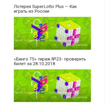
Лотерея SuperLotto Plus — Как
играть из России
Архив лотереи Бинго-75 - последние результаты
0
3 224 просмотров
«Бинго 75» тираж №23- проверить
билет за 28.10.2018
Архив лотереи Бинго-75 - последние результаты
0
3 253 просмотров