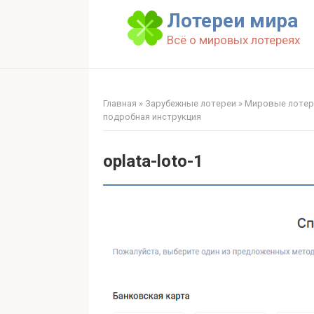
Перейти
Лотереи мира
к
Всё о мировых лотереях
контенту
Главная
»
Зарубежные лотереи
»
Мировые лотере
подробная инструкция
oplata-loto-1