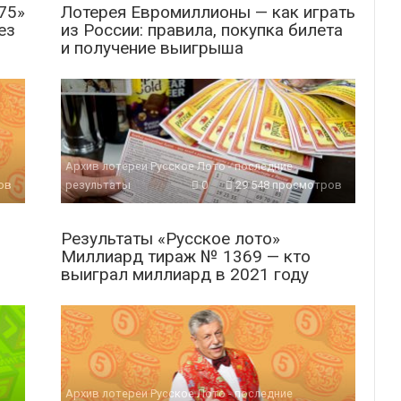
75»
Лотерея Евромиллионы — как играть
ез
из России: правила, покупка билета
и получение выигрыша
Архив лотереи Русское Лото - последние
ов
результаты
0
29 548 просмотров
Результаты «Русское лото»
Миллиард тираж № 1369 — кто
выиграл миллиард в 2021 году
Архив лотереи Русское Лото - последние