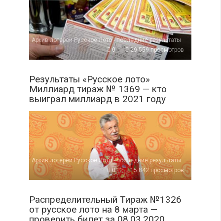
Архив лотереи Русское Лото - последние результаты
0
29 559 просмотров
Результаты «Русское лото»
Миллиард тираж № 1369 — кто
выиграл миллиард в 2021 году
Архив лотереи Русское Лото - последние результаты
0
15 842 просмотров
Распределительный Тираж №1326
от русское лото на 8 марта —
проверить билет за 08.03.2020