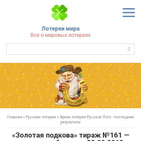
Перейти
к
контенту
Лотереи мира
Всё о мировых лотереях
Поиск:
Главная
»
Русские лотереи
»
Архив лотереи Русское Лото - последние
результаты
«Золотая подкова» тираж №161 —