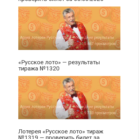
Архив лотереи Русское Лото - последние результаты
0
15 467 просмотров
«Русское лото» — результаты
тиража №1320
Архив лотереи Русское Лото - последние результаты
0
9 733 просмотров
Лотерея «Русское лото» тираж
№1319 — проверить билет за