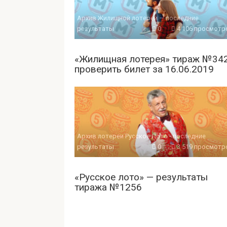
Архив Жилищной лотереи — последние
результаты
0
4 106 просмотр
«Жилищная лотерея» тираж №34
проверить билет за 16.06.2019
Архив лотереи Русское Лото - последние
результаты
0
3 519 просмотр
«Русское лото» — результаты
тиража №1256