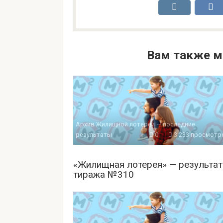
Вам также м
Архив Жилищной лотереи — последние
результаты
0
3 233 просмотр
«Жилищная лотерея» — результа
тиража №310