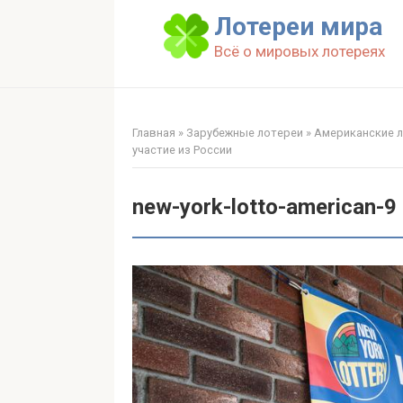
Перейти
Лотереи мира
к
Всё о мировых лотереях
контенту
Главная
»
Зарубежные лотереи
»
Американские 
участие из России
new-york-lotto-american-9