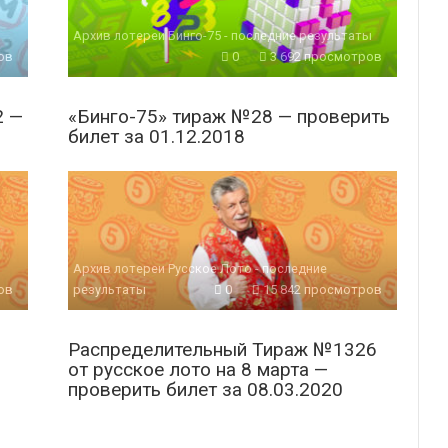
Архив лотереи Бинго-75 - последние результаты
ов
0
3 692 просмотров
2 —
«Бинго-75» тираж №28 — проверить
билет за 01.12.2018
Архив лотереи Русское Лото - последние
ов
результаты
0
15 842 просмотров
Распределительный Тираж №1326
от русское лото на 8 марта —
проверить билет за 08.03.2020