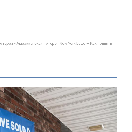
лотереи
»
Американская лотерея New York Lotto — Как принять