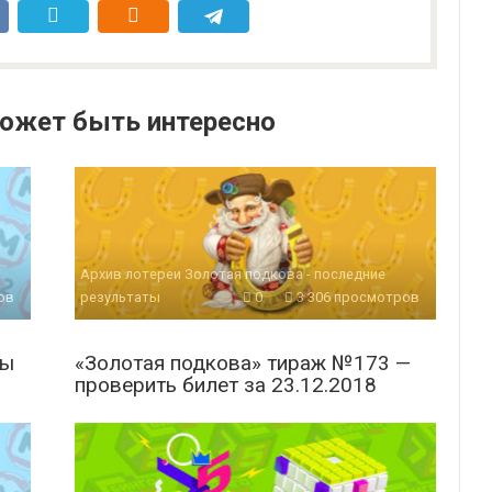
ожет быть интересно
Архив лотереи Золотая подкова - последние
ов
результаты
0
3 306 просмотров
ты
«Золотая подкова» тираж №173 —
проверить билет за 23.12.2018