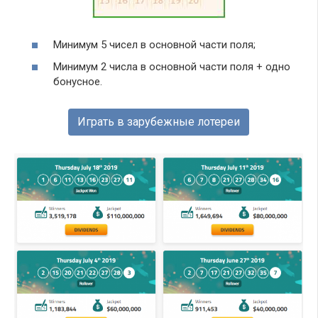
Минимум 5 чисел в основной части поля;
Минимум 2 числа в основной части поля + одно
бонусное.
Играть в зарубежные лотереи