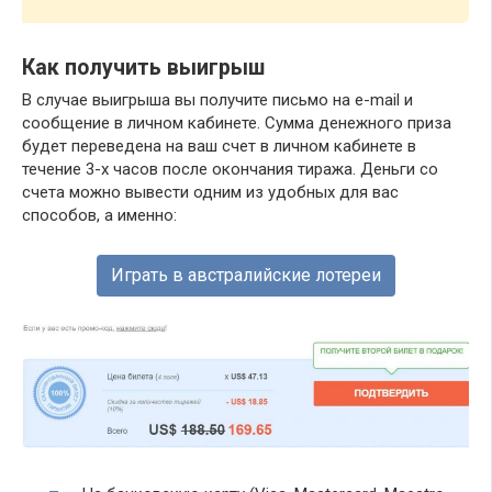
Как получить выигрыш
В случае выигрыша вы получите письмо на e-mail и
сообщение в личном кабинете. Сумма денежного приза
будет переведена на ваш счет в личном кабинете в
течение 3-х часов после окончания тиража. Деньги со
счета можно вывести одним из удобных для вас
способов, а именно:
Играть в австралийские лотереи