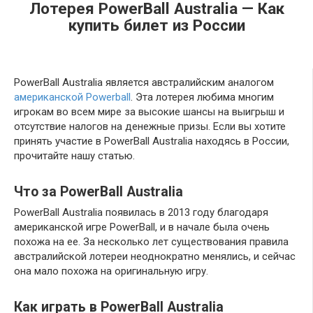
Лотерея PowerBall Australia — Как
купить билет из России
PowerBall Australia является австралийским аналогом
американской Powerball
. Эта лотерея любима многим
игрокам во всем мире за высокие шансы на выигрыш и
отсутствие налогов на денежные призы. Если вы хотите
принять участие в PowerBall Australia находясь в России,
прочитайте нашу статью.
Что за PowerBall Australia
PowerBall Australia появилась в 2013 году благодаря
американской игре PowerBall, и в начале была очень
похожа на ее. За несколько лет существования правила
австралийской лотереи неоднократно менялись, и сейчас
она мало похожа на оригинальную игру.
Как играть в PowerBall Australia