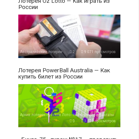
Лотерея Oz Lotto — Как играть из
России
Австралийские лотереи
2
9 071 просмотров
Лотерея PowerBall Australia — Как
купить билет из России
Архив лотереи Русское Лото - последние результаты
0
3 123 просмотров