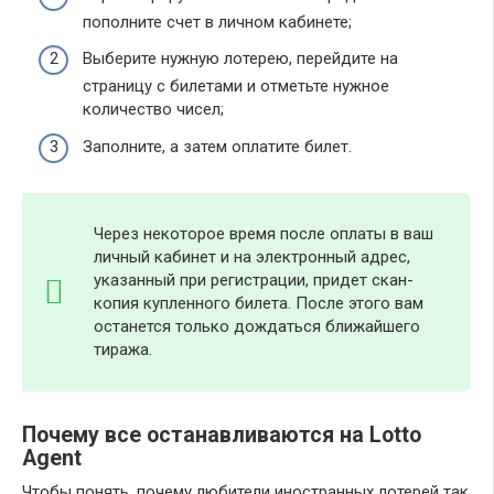
пополните счет в личном кабинете;
Выберите нужную лотерею, перейдите на
страницу с билетами и отметьте нужное
количество чисел;
Заполните, а затем оплатите билет.
Через некоторое время после оплаты в ваш
личный кабинет и на электронный адрес,
указанный при регистрации, придет скан-
копия купленного билета. После этого вам
останется только дождаться ближайшего
тиража.
Почему все останавливаются на Lotto
Agent
Чтобы понять, почему любители иностранных лотерей так