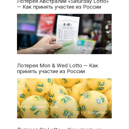
Лотерея Австралии «Saturday Lotto»
— Как принять участие из России
Австралийские лотереи
1
9 180 просмотров
Лотерея Mon & Wed Lotto — Как
принять участие из России
Австралийские лотереи
2
13 691 просмотров