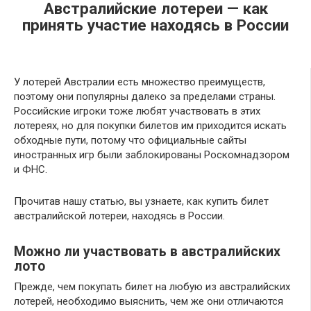
Австралийские лотереи — как
принять участие находясь в России
У лотерей Австралии есть множество преимуществ,
поэтому они популярны далеко за пределами страны.
Российские игроки тоже любят участвовать в этих
лотереях, но для покупки билетов им приходится искать
обходные пути, потому что официальные сайты
иностранных игр были заблокированы Роскомнадзором
и ФНС.
Прочитав нашу статью, вы узнаете, как купить билет
австралийской лотереи, находясь в России.
Можно ли участвовать в австралийских
лото
Прежде, чем покупать билет на любую из австралийских
лотерей, необходимо выяснить, чем же они отличаются