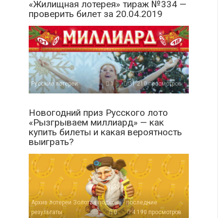
«Жилищная лотерея» тираж №334 —
проверить билет за 20.04.2019
Русские лотереи
1
31 210 просмотров
Новогодний приз Русского лото
«Рызгрываем миллиард» — как
купить билеты и какая вероятность
выиграть?
Архив лотереи Золотая подкова - последние
результаты
0
4 190 просмотров