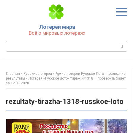
Перейти
к
контенту
Лотереи мира
Всё о мировых лотереях
Поиск:
Главная
»
Русские лотереи
»
Архив лотереи Русское Лото - последние
результаты
»
Лотерея «Русское лото» тираж №1318 — проверить билет
за 12.01.2020
rezultaty-tirazha-1318-russkoe-loto