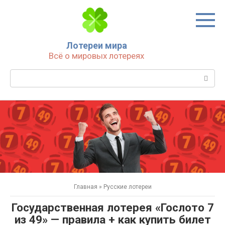
Перейти
к
контенту
Лотереи мира
Всё о мировых лотереях
Поиск:
Главная
»
Русские лотереи
Государственная лотерея «Гослото 7
из 49» — правила + как купить билет