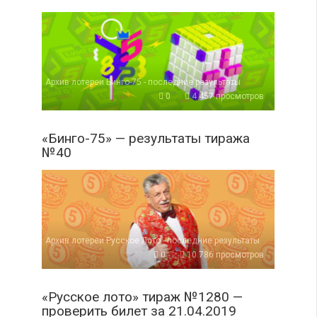
Архив лотереи Бинго-75 - последние результаты
0
4 457 просмотров
«Бинго-75» — результаты тиража
№40
Архив лотереи Русское Лото - последние результаты
0
10 786 просмотров
«Русское лото» тираж №1280 —
проверить билет за 21.04.2019