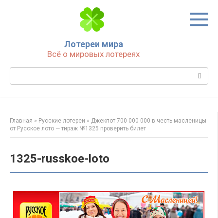
Перейти
к
контенту
Лотереи мира
Всё о мировых лотереях
Поиск:
Главная
»
Русские лотереи
»
Джекпот 700 000 000 в честь масленицы
от Русское лото — тираж №1325 проверить билет
1325-russkoe-loto