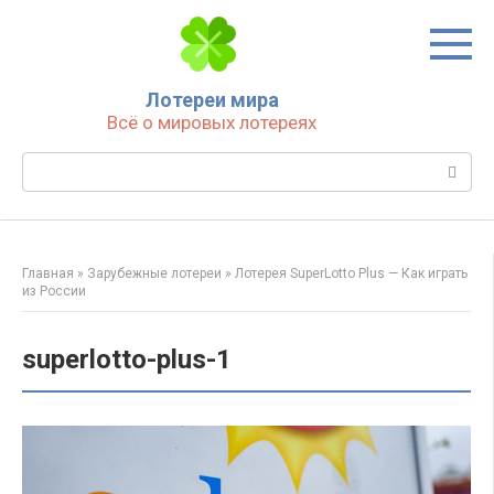
Перейти
к
контенту
Лотереи мира
Всё о мировых лотереях
Поиск:
Главная
»
Зарубежные лотереи
»
Лотерея SuperLotto Plus — Как играть
из России
superlotto-plus-1