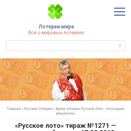
Перейти
к
контенту
Лотереи мира
Всё о мировых лотереях
Поиск:
Главная
»
Русские лотереи
»
Архив лотереи Русское Лото - последние
результаты
«Русское лото» тираж №1271 —