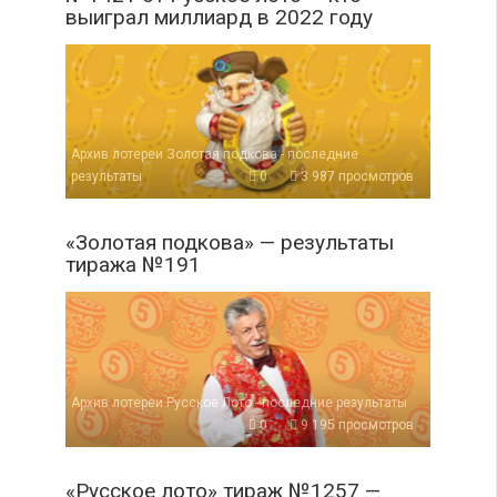
выиграл миллиард в 2022 году
Архив лотереи Золотая подкова - последние
результаты
0
3 987 просмотров
«Золотая подкова» — результаты
тиража №191
Архив лотереи Русское Лото - последние результаты
0
9 195 просмотров
«Русское лото» тираж №1257 —