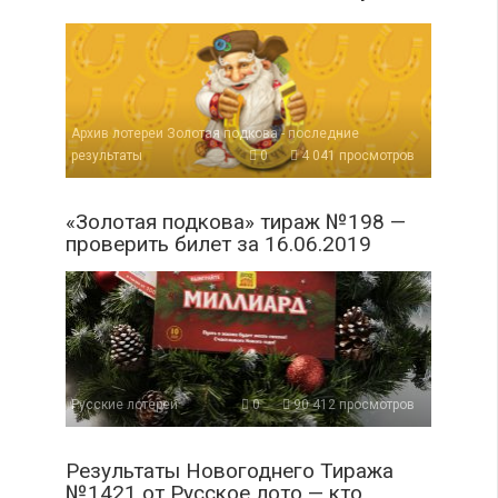
Архив лотереи Золотая подкова - последние
результаты
0
4 041 просмотров
«Золотая подкова» тираж №198 —
проверить билет за 16.06.2019
Русские лотереи
0
90 412 просмотров
Результаты Новогоднего Тиража
№1421 от Русское лото — кто