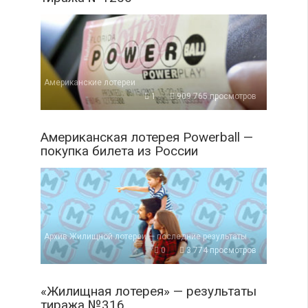
Американские лотереи
1
909 765 просмотров
Американская лотерея Powerball —
покупка билета из России
Архив Жилищной лотереи — последние результаты
0
3 774 просмотров
«Жилищная лотерея» — результаты
тиража №316