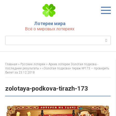
Перейти
к
контенту
Лотереи мира
Всё о мировых лотереях
Поиск:
Главная
»
Русские лотереи
»
Архив лотереи Золотая подкова -
последние результаты
»
«Золотая подкова» тираж №173 — проверить
билет за 23.12.2018
zolotaya-podkova-tirazh-173