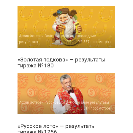
Архив лотереи Золотая подкова - последние
результаты
0
3 587 просмотров
«Золотая подкова» — результаты
тиража №180
Архив лотереи Русское Лото - последние результаты
0
3 514 просмотров
«Русское лото» — результаты
тиража №1256