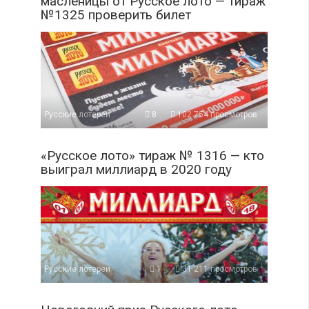
масленицы от Русское лото — тираж
№1325 проверить билет
Русские лотереи
8
102 754 просмотров
«Русское лото» тираж № 1316 — кто
выиграл миллиард в 2020 году
Русские лотереи
1
31 211 просмотров