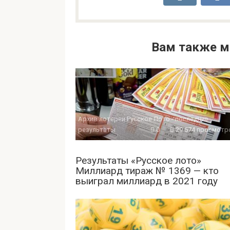
Вам также м
Архив лотереи Русское Лото - последние
результаты
0
29 574 просмотр
Результаты «Русское лото»
Миллиард тираж № 1369 — кто
выиграл миллиард в 2021 году