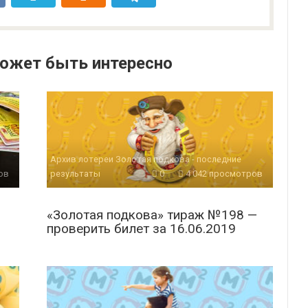
ожет быть интересно
Архив лотереи Золотая подкова - последние
ов
результаты
0
4 042 просмотров
«Золотая подкова» тираж №198 —
проверить билет за 16.06.2019