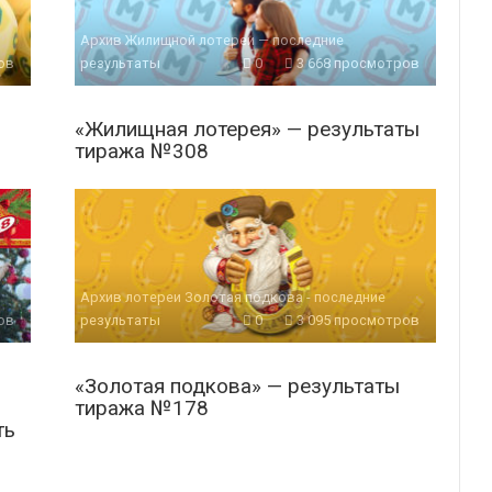
Архив Жилищной лотереи — последние
ов
результаты
0
3 668 просмотров
«Жилищная лотерея» — результаты
тиража №308
Архив лотереи Золотая подкова - последние
ов
результаты
0
3 095 просмотров
«Золотая подкова» — результаты
тиража №178
ть