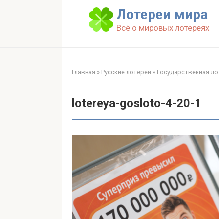
Перейти
Лотереи мира
к
Всё о мировых лотереях
контенту
Главная
»
Русские лотереи
»
Государственная лот
lotereya-gosloto-4-20-1