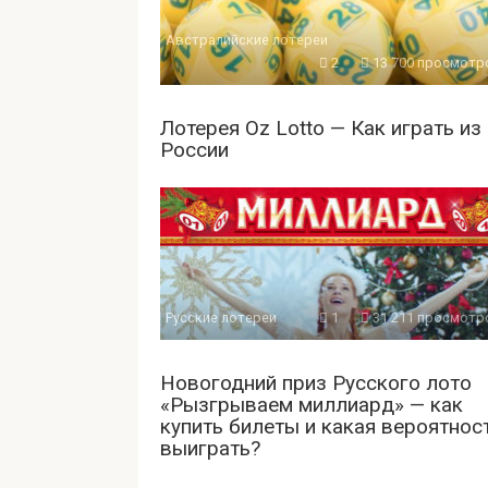
Австралийские лотереи
2
13 700 просмотр
Лотерея Oz Lotto — Как играть из
России
Русские лотереи
1
31 211 просмотр
Новогодний приз Русского лото
«Рызгрываем миллиард» — как
купить билеты и какая вероятнос
выиграть?