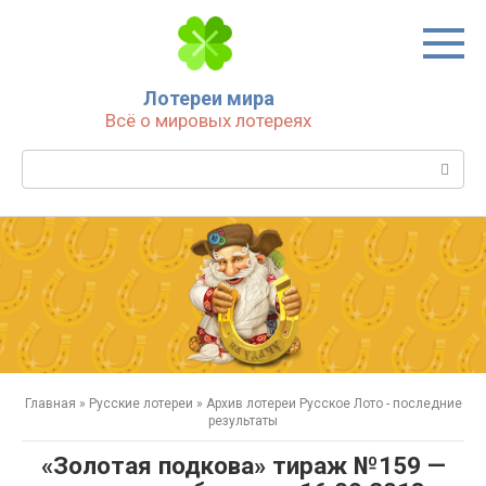
Перейти
к
контенту
Лотереи мира
Всё о мировых лотереях
Поиск:
Главная
»
Русские лотереи
»
Архив лотереи Русское Лото - последние
результаты
«Золотая подкова» тираж №159 —