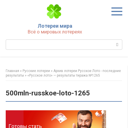
Перейти
к
контенту
Лотереи мира
Всё о мировых лотереях
Поиск:
Главная
»
Русские лотереи
»
Архив лотереи Русское Лото - последние
результаты
»
«Русское лото» — результаты тиража №1265
500mln-russkoe-loto-1265