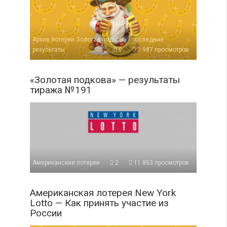
Архив лотереи Золотая подкова - последние
результаты
0
3 987 просмотров
«Золотая подкова» — результаты
тиража №191
Американские лотереи
2
11 853 просмотров
Американская лотерея New York
Lotto — Как принять участие из
России