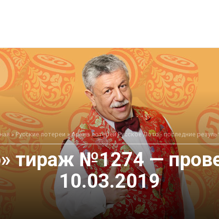
ная
»
Русские лотереи
»
Архив лотереи Русское Лото - последние резул
о» тираж №1274 — прове
10.03.2019