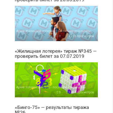
Архив Жилищной лотереи — последние результаты
0
4 272 просмотров
«Жилищная лотерея» тираж №345 —
проверить билет за 07.07.2019
Архив лотереи Бинго-75 - последние результаты
0
3 468 просмотров
«Бинго-75» — результаты тиража
№26