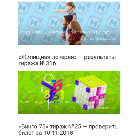
Архив Жилищной лотереи — последние результаты
0
3 782 просмотров
«Жилищная лотерея» — результаты
тиража №316
Архив лотереи Бинго-75 - последние результаты
0
3 706 просмотров
«Бинго 75» тираж №25 — проверить
билет за 10.11.2018