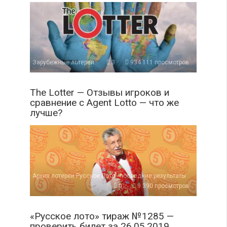
Зарубежные лотереи
3
934 111 просмотров
The Lotter — Отзывы игроков и
сравнение с Agent Lotto — что же
лучше?
Архив лотереи Русское Лото - последние результаты
0
9 390 просмотров
«Русское лото» тираж №1285 —
проверить билет за 26.05.2019